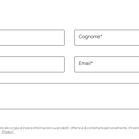
Cognome*
Email*
e allo scopo di inviare informazioni sui prodotti, offerte e di contattarla personalmente. Il tras
a
„Privacy“
.