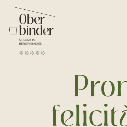
Panoramica La v
Panoram
Pron
felici