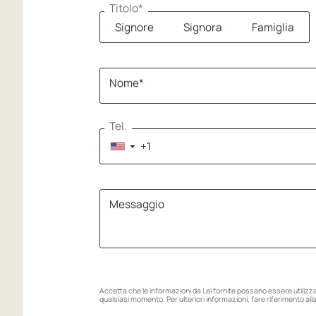
Titolo*
Signore
Signora
Famiglia
Nome*
Tel.
▼
Messaggio
Accetta che le informazioni da Lei fornite possano essere utilizzat
qualsiasi momento. Per ulteriori informazioni, fare riferimento all