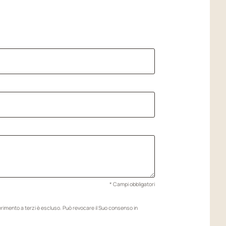
* Campi obbligatori
ferimento a terzi è escluso. Può revocare il Suo consenso in