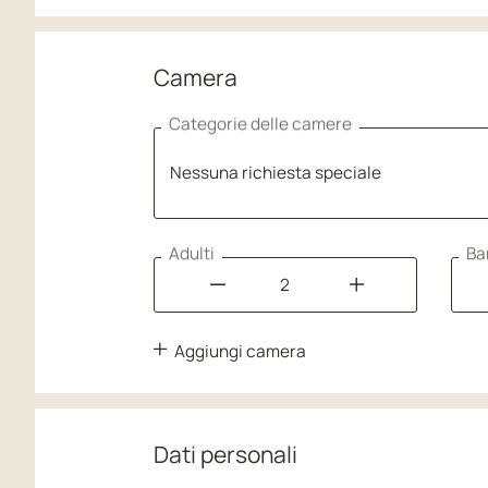
Camera
Categorie delle camere
Nessuna richiesta speciale
Nessuna richiesta speciale
Adulti
Ba
Appartamento Herrenstübe
Appartamento Bauernstüb
Aggiungi camera
Appartamento Almstübele
Appartamento Sonnenburg
Appartamento Die Aussich
Dati personali
Camera Lärchenstübele