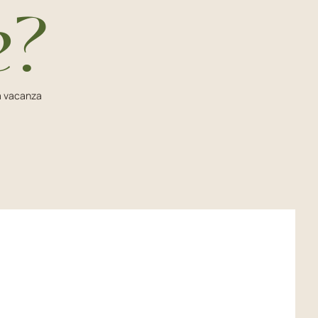
e?
na vacanza